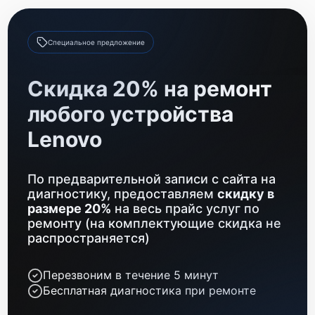
Ремонт оптики
500 р
Замена датчиков
550 р
Специальное предложение
Ремонт GPS-модуля
700 р
Скидка 20% на ремонт
Замена разъемов
600 р
любого устройства
Lenovo
По предварительной записи с сайта на
диагностику, предоставляем
скидку в
размере 20%
на весь прайс услуг по
ремонту (на комплектующие скидка не
распространяется)
Перезвоним в течение 5 минут
Бесплатная диагностика при ремонте